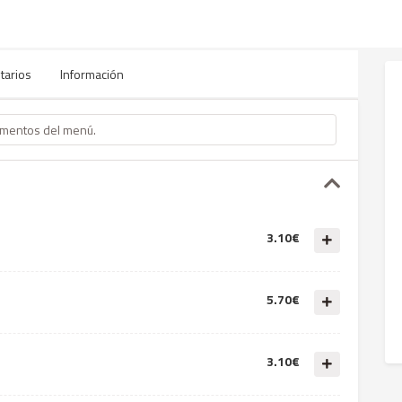
tarios
Información
3.10€
5.70€
3.10€