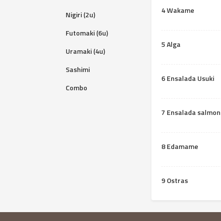
4 Wakame
Nigiri (2u)
Futomaki (6u)
5 Alga
Uramaki (4u)
Sashimi
6 Ensalada Usuki
Combo
7 Ensalada salmon
8 Edamame
9 Ostras