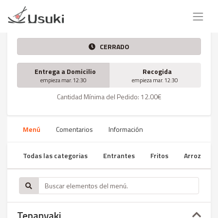
CERRADO
Entrega a Domicilio
Recogida
empieza mar. 12:30
empieza mar. 12:30
Cantidad Mínima del Pedido: 12.00€
Menú
Comentarios
Información
Todas las categorias
Entrantes
Fritos
Arroz
Tepanyaki