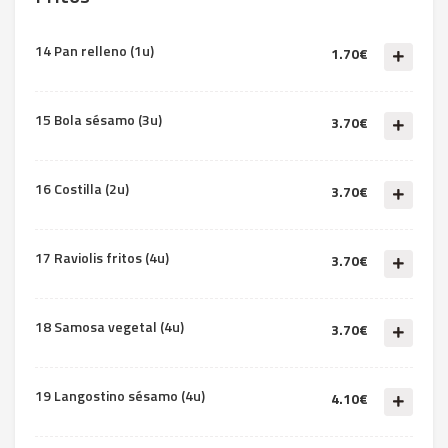
14 Pan relleno (1u)
1.70€
15 Bola sésamo (3u)
3.70€
16 Costilla (2u)
3.70€
17 Raviolis fritos (4u)
3.70€
18 Samosa vegetal (4u)
3.70€
19 Langostino sésamo (4u)
4.10€