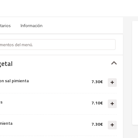
tarios
Información
getal
n sal pimienta
7.30€
es
7.10€
imienta
7.30€