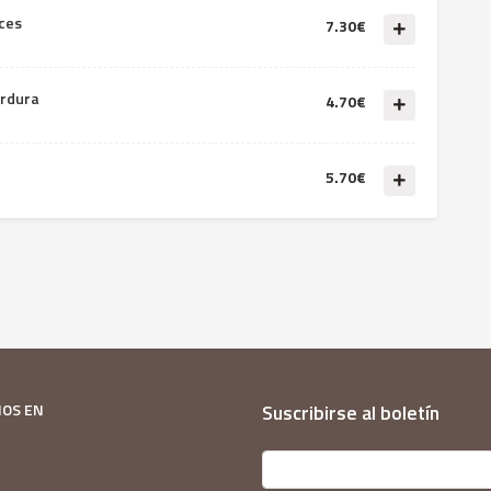
ces
7.30€
erdura
4.70€
5.70€
NOS EN
Suscribirse al boletín