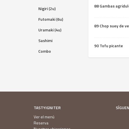
88 Gambas agridul
Nigiri (2u)
Futomaki (6u)
89 Chop suey de v
Uramaki (4u)
Sashimi
90 Tofu picante
Combo
TASTYIGNITER
SÍGUE
Ver el menú
Reserva
Nuestras ubicaciones