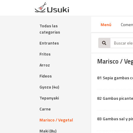
Menú
Comen
Todas las
categorias
Entrantes
Fritos
Marisco / Ve
Arroz
Fideos
81 Sepia gambas co
Gyoza (4u)
Tepanyaki
82 Gambas picant
Carne
83 Gambas sal y p
Marisco / Vegetal
Maki (8u)